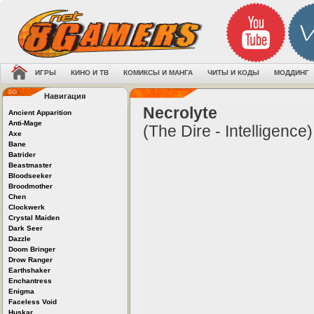
ИГРЫ
КИНО И ТВ
КОМИКСЫ И МАНГА
ЧИТЫ И КОДЫ
МОДДИНГ
Навигация
Necrolyte
Ancient Apparition
Anti-Mage
(The Dire - Intelligence)
Axe
Bane
Batrider
Beastmaster
Bloodseeker
Broodmother
Chen
Clockwerk
Crystal Maiden
Dark Seer
Dazzle
Doom Bringer
Drow Ranger
Earthshaker
Enchantress
Enigma
Faceless Void
Huskar