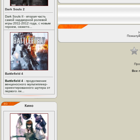
Dark Souls 2
Dark Souls II - вторая часть
самой хардкорной ролевой
игры 2011-2012 года, с новым
героем, сюжето...
Пожалуй
Про
Все 
Battlefield 4
Battlefield 4
- продолжение
венценосного мультиплеер-
ориентированного шутера от
первого ли...
Кино