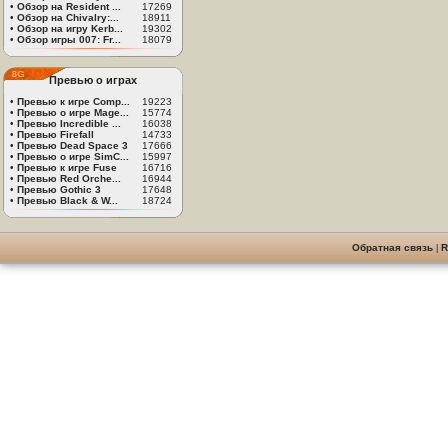
•
Обзор на Resident ...
17269
•
Обзор на Chivalry:...
18911
•
Обзор на игру Kerb...
19302
•
Обзор игры 007: Fr...
18079
Превью о играх
•
Превью к игре Comp...
19223
•
Превью о игре Mage...
15774
•
Превью Incredible ...
16038
•
Превью Firefall
14733
•
Превью Dead Space 3
17666
•
Превью о игре SimC...
15997
•
Превью к игре Fuse
16716
•
Превью Red Orche...
16944
•
Превью Gothic 3
17648
•
Превью Black & W...
18724
Обратная связь
|