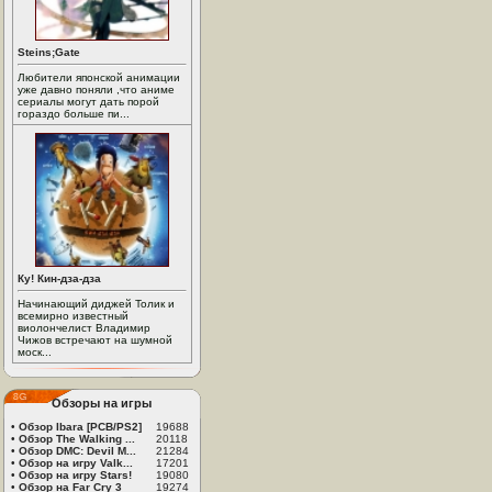
Steins;Gate
Любители японской анимации
уже давно поняли ,что аниме
сериалы могут дать порой
гораздо больше пи...
Ку! Кин-дза-дза
Начинающий диджей Толик и
всемирно известный
виолончелист Владимир
Чижов встречают на шумной
моск...
Обзоры на игры
•
Обзор Ibara [PCB/PS2]
19688
•
Обзор The Walking ...
20118
•
Обзор DMC: Devil M...
21284
•
Обзор на игру Valk...
17201
•
Обзор на игру Stars!
19080
•
Обзор на Far Cry 3
19274