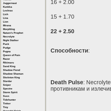
16 + 2.00
Juggernaut
Kunkka
Leshrac
Lich
15 + 1.70
Lina
Lion
Mirana
Morphling
22 + 2.50
Nature's Prophet
Necrolyte
Night Stalker
Puck
Pudge
Способности
:
Pugna
Queen of Pain
Razor
Rikimaru
Sand King
Shadow Fiend
Shadow Shaman
Skeleton King
Death Pulse
: Necrolyt
Slardar
Sniper
противникам и излечи
Spectre
Storm Spirit
Sven
Tidehunter
Tinker
Tiny
Vengeful Spirit