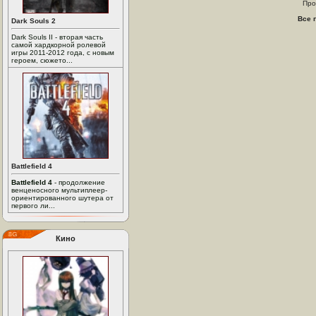
Про
Все 
Dark Souls 2
Dark Souls II - вторая часть
самой хардкорной ролевой
игры 2011-2012 года, с новым
героем, сюжето...
Battlefield 4
Battlefield 4
- продолжение
венценосного мультиплеер-
ориентированного шутера от
первого ли...
Кино