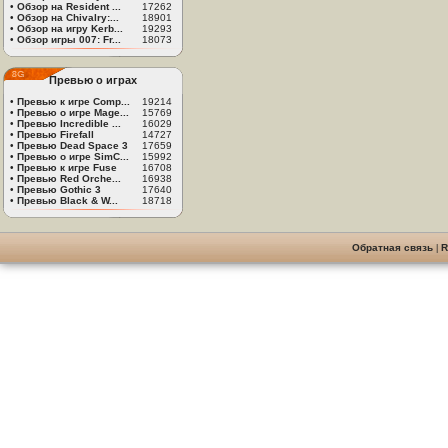
•
Обзор на Resident ...
17262
•
Обзор на Chivalry:...
18901
•
Обзор на игру Kerb...
19293
•
Обзор игры 007: Fr...
18073
Превью о играх
•
Превью к игре Comp...
19214
•
Превью о игре Mage...
15769
•
Превью Incredible ...
16029
•
Превью Firefall
14727
•
Превью Dead Space 3
17659
•
Превью о игре SimC...
15992
•
Превью к игре Fuse
16708
•
Превью Red Orche...
16938
•
Превью Gothic 3
17640
•
Превью Black & W...
18718
Обратная связь
|