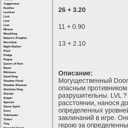
Juggernaut
Kunkka
26 + 3.20
Leshrac
Lich
Lina
11 + 0.90
Lion
Mirana
Morphling
Nature's Prophet
13 + 2.10
Necrolyte
Night Stalker
Puck
Pudge
Pugna
Queen of Pain
Razor
Описание:
Rikimaru
Sand King
Могущественный Doom
Shadow Fiend
Shadow Shaman
опасным противником.
Skeleton King
Slardar
разрушительны. LVL ? 
Sniper
расстоянии, нанося д
Spectre
Storm Spirit
определенных уровне
Sven
Tidehunter
заклинаний в игре. О
Tinker
герою за определенны
Tiny
Vengeful Spirit