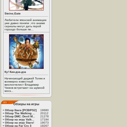
Steins;Gate
Любители японской анимации
уже давно поняли ,что аниме
сериалы могут дать порой
гораздо больше пи...
Ку! Кин-дза-дза
Начинающий диджей Толик и
всемирно известный
виолончелист Владимир
Чижов встречают на шумной
моск...
Обзоры на игры
•
Обзор Ibara [PCB/PS2]
19680
•
Обзор The Walking ...
20112
•
Обзор DMC: Devil M...
21278
•
Обзор на игру Valk...
17194
•
Обзор на игру Stars!
19073
•
Обзор на Far Cry 3
19267