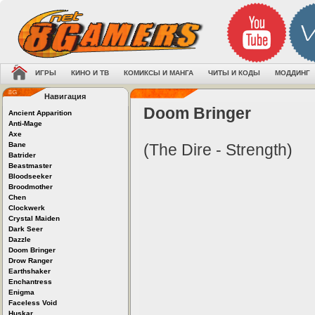
ИГРЫ
КИНО И ТВ
КОМИКСЫ И МАНГА
ЧИТЫ И КОДЫ
МОДДИНГ
Навигация
Doom Bringer
Ancient Apparition
Anti-Mage
Axe
Bane
(The Dire - Strength)
Batrider
Beastmaster
Bloodseeker
Broodmother
Chen
Clockwerk
Crystal Maiden
Dark Seer
Dazzle
Doom Bringer
Drow Ranger
Earthshaker
Enchantress
Enigma
Faceless Void
Huskar