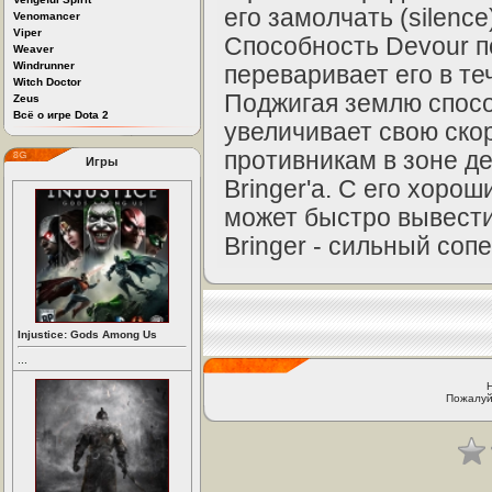
его замолчать (silenc
Venomancer
Viper
Способность Devour п
Weaver
Windrunner
переваривает его в т
Witch Doctor
Поджигая землю спосо
Zeus
Всё о игре Dota 2
увеличивает свою ско
противникам в зоне д
Игры
Bringer'a. С его хор
может быстро вывести
Bringer - сильный соп
Injustice: Gods Among Us
...
Пожалуй