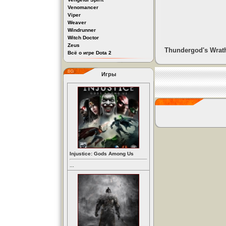
Venomancer
Viper
Weaver
Windrunner
Witch Doctor
Zeus
Thundergod's Wrat
Всё о игре Dota 2
Игры
Injustice: Gods Among Us
...