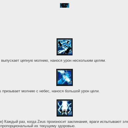
s выпускает цепную молнию, нанося урон нескольким целям.
s призывает молнию с небес, нанося большой урон цели.
ve) Каждый раз, когда Zeus произносит заклинания, враги испытывают эл
 пропорциональный их текущему здоровью.