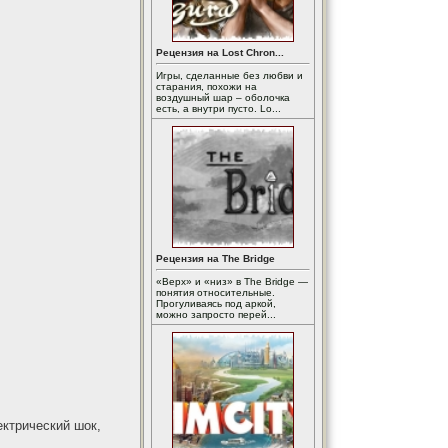
Рецензия на Lost Chron...
Игры, сделанные без любви и
старания, похожи на
воздушный шар – оболочка
есть, а внутри пусто. Lo...
Рецензия на The Bridge
«Верх» и «низ» в The Bridge —
понятия относительные.
Прогуливаясь под аркой,
можно запросто перей...
ектрический шок,