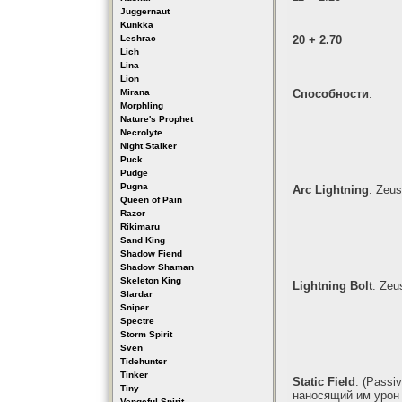
Juggernaut
Kunkka
Leshrac
20 + 2.70
Lich
Lina
Lion
Mirana
Способности
:
Morphling
Nature's Prophet
Necrolyte
Night Stalker
Puck
Pudge
Pugna
Arc Lightning
: Zeu
Queen of Pain
Razor
Rikimaru
Sand King
Shadow Fiend
Shadow Shaman
Skeleton King
Lightning Bolt
: Zeu
Slardar
Sniper
Spectre
Storm Spirit
Sven
Tidehunter
Tinker
Static Field
: (Passi
Tiny
наносящий им урон
Vengeful Spirit