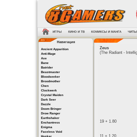
ИГРЫ
КИНО И ТВ
КОМИКСЫ И МАНГА
ЧИТЫ
Навигация
Zeus
Ancient Apparition
(The Radiant - Intell
Anti-Mage
Axe
Bane
Batrider
Beastmaster
Bloodseeker
Broodmother
Chen
Clockwerk
Crystal Maiden
Dark Seer
Dazzle
Doom Bringer
Drow Ranger
Earthshaker
19 + 1.80
Enchantress
Enigma
Faceless Void
11 + 1.20
Huskar