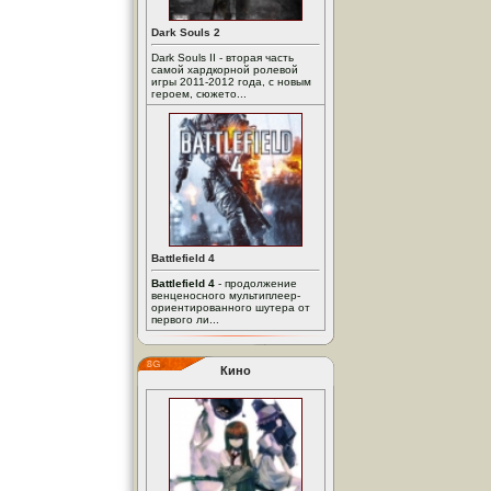
Dark Souls 2
Dark Souls II - вторая часть
самой хардкорной ролевой
игры 2011-2012 года, с новым
героем, сюжето...
Battlefield 4
Battlefield 4
- продолжение
венценосного мультиплеер-
ориентированного шутера от
первого ли...
Кино