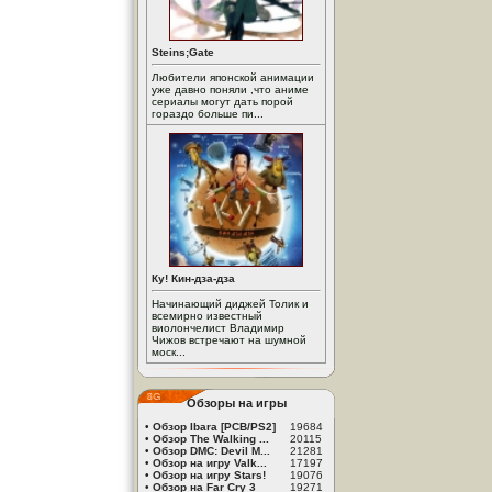
Steins;Gate
Любители японской анимации
уже давно поняли ,что аниме
сериалы могут дать порой
гораздо больше пи...
Ку! Кин-дза-дза
Начинающий диджей Толик и
всемирно известный
виолончелист Владимир
Чижов встречают на шумной
моск...
Обзоры на игры
•
Обзор Ibara [PCB/PS2]
19684
•
Обзор The Walking ...
20115
•
Обзор DMC: Devil M...
21281
•
Обзор на игру Valk...
17197
•
Обзор на игру Stars!
19076
•
Обзор на Far Cry 3
19271