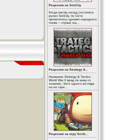
Рецензия на SimCity
Когда месяц назад состоялся
релиз SimCity, по Сети
прокатилось цунами народного
гнева – глупые ош...
Рецензия на Strategy &...
Название Strategy & Tactics:
World War II вряд ли кому-то
знакомо. Зато одного взгляда
на ее скри...
Рецензия на игру Scrib...