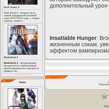
дополнительный урон 
Dark Souls 2
Dark Souls II - вторая часть
самой хардкорной ролевой
игры 2011-2012 года, с новым
героем, сюжето...
Insatiable Hunger
: Br
жизненным сокам, уве
эффектом вампиризм
Battlefield 4
Battlefield 4
- продолжение
венценосного мультиплеер-
ориентированного шутера от
первого ли...
Кино
Пожалуй
Про