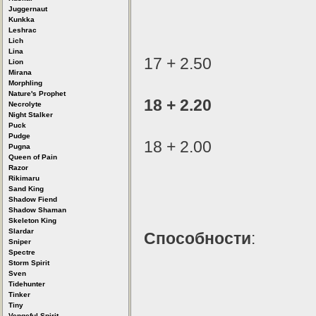
Juggernaut
Kunkka
Leshrac
Lich
Lina
17 + 2.50
Lion
Mirana
Morphling
Nature's Prophet
18 + 2.20
Necrolyte
Night Stalker
Puck
Pudge
18 + 2.00
Pugna
Queen of Pain
Razor
Rikimaru
Sand King
Shadow Fiend
Shadow Shaman
Skeleton King
Slardar
Способности
:
Sniper
Spectre
Storm Spirit
Sven
Tidehunter
Tinker
Tiny
Vengeful Spirit