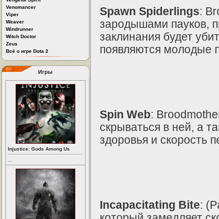
Venomancer
Spawn Spiderlings
: B
Viper
зародышами пауков, п
Weaver
Windrunner
заклинания будет убит
Witch Doctor
Zeus
появляются молодые п
Всё о игре Dota 2
Игры
Spin Web
: Broodmothe
скрываться в ней, а 
здоровья и скорость 
Injustice: Gods Among Us
...
Incapacitating Bite
: (
который замедляет ск