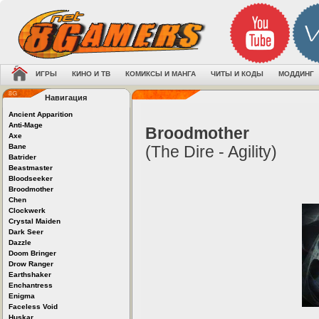
ИГРЫ
КИНО И ТВ
КОМИКСЫ И МАНГА
ЧИТЫ И КОДЫ
МОДДИНГ
Навигация
Ancient Apparition
Anti-Mage
Broodmother
Axe
Bane
(The Dire - Agility)
Batrider
Beastmaster
Bloodseeker
Broodmother
Chen
Clockwerk
Crystal Maiden
Dark Seer
Dazzle
Doom Bringer
Drow Ranger
Earthshaker
Enchantress
Enigma
Faceless Void
Huskar