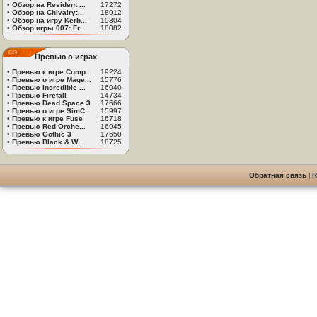
•
Обзор на Resident ...
17272
•
Обзор на Chivalry:...
18912
•
Обзор на игру Kerb...
19304
•
Обзор игры 007: Fr...
18082
Превью о играх
•
Превью к игре Comp...
19224
•
Превью о игре Mage...
15776
•
Превью Incredible ...
16040
•
Превью Firefall
14734
•
Превью Dead Space 3
17666
•
Превью о игре SimC...
15997
•
Превью к игре Fuse
16718
•
Превью Red Orche...
16945
•
Превью Gothic 3
17650
•
Превью Black & W...
18725
Обратная связь
|