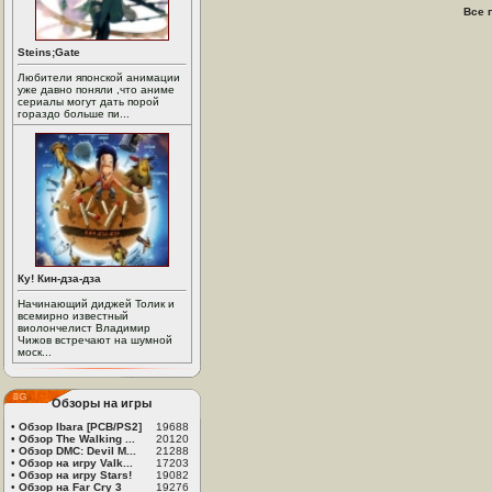
Все 
Steins;Gate
Любители японской анимации
уже давно поняли ,что аниме
сериалы могут дать порой
гораздо больше пи...
Ку! Кин-дза-дза
Начинающий диджей Толик и
всемирно известный
виолончелист Владимир
Чижов встречают на шумной
моск...
Обзоры на игры
•
Обзор Ibara [PCB/PS2]
19688
•
Обзор The Walking ...
20120
•
Обзор DMC: Devil M...
21288
•
Обзор на игру Valk...
17203
•
Обзор на игру Stars!
19082
•
Обзор на Far Cry 3
19276